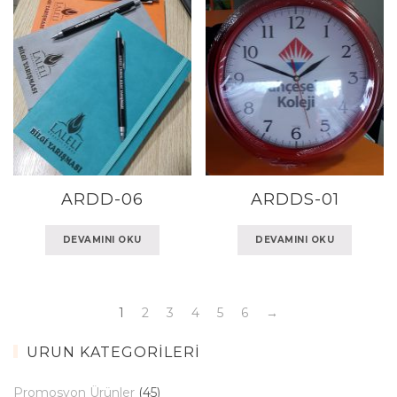
ARDD-06
ARDDS-01
DEVAMINI OKU
DEVAMINI OKU
1
2
3
4
5
6
→
ÜRÜN KATEGORILERI
Promosyon Ürünler
(45)