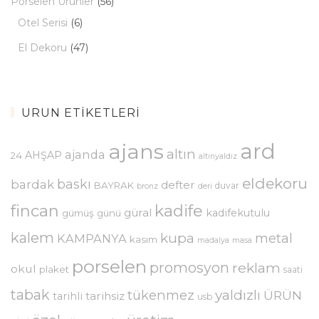
Porselen Ürünler
(56)
Otel Serisi
(6)
El Dekoru
(47)
ÜRÜN ETIKETLERI
ajans
ard
altın
ajanda
AHŞAP
24
altınyaldız
eldekoru
baskı
bardak
defter
BAYRAK
duvar
bronz
deri
kadife
fincan
güral
kadifekutulu
gümüş
günü
kalem
kupa
metal
KAMPANYA
kasım
madalya
masa
porselen
promosyon
reklam
okul
plaket
saati
tabak
yaldızlı
tükenmez
ÜRÜN
tarihsiz
tarihli
usb