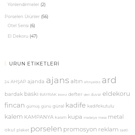
Yönlendirmeler
(2)
Porselen Ürünler
(56)
Otel Serisi
(6)
El Dekoru
(47)
ÜRÜN ETIKETLERI
ajans
ard
altın
ajanda
AHŞAP
24
altınyaldız
eldekoru
baskı
bardak
defter
BAYRAK
duvar
bronz
deri
kadife
fincan
güral
kadifekutulu
gümüş
günü
kalem
kupa
metal
KAMPANYA
kasım
madalya
masa
porselen
promosyon
reklam
okul
plaket
saati