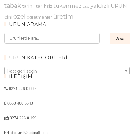
tabak
yaldızlı
tükenmez
ÜRÜN
tarihsiz
tarihli
usb
özel
üretim
çini
öğretmenler
ÜRÜN ARAMA
Ara:
Ara
ÜRÜN KATEGORILERI
Kategori seçin
İLETIŞIM
0274 226 0 999
0530 400 5543
0274 226 0 199
ajansard@hotmail.com