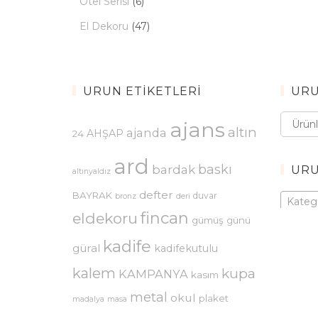
Otel Serisi
(6)
El Dekoru
(47)
ÜRÜN ETIKETLERI
ÜRÜ
Ara:
ajans
altın
ajanda
AHŞAP
24
ard
baskı
bardak
ÜRÜ
altınyaldız
defter
BAYRAK
duvar
bronz
deri
Katego
fincan
eldekoru
gümüş
günü
kadife
güral
kadifekutulu
kalem
kupa
KAMPANYA
kasım
metal
okul
plaket
madalya
masa