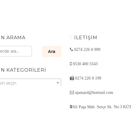
N ARAMA
İLETIŞIM
0274 226 0 999
Ara
0530 400 5543
N KATEGORILERI
0274 226 0 199
ri seçin
ajansard@hotmail.com
Ali Paşa Mah. Serçe Sk. No:3 K