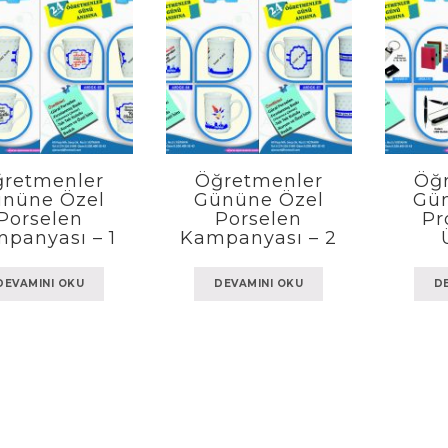
retmenler
Öğretmenler
Öğ
nüne Özel
Gününe Özel
Gü
Porselen
Porselen
Pr
panyası – 1
Kampanyası – 2
DEVAMINI OKU
DEVAMINI OKU
D