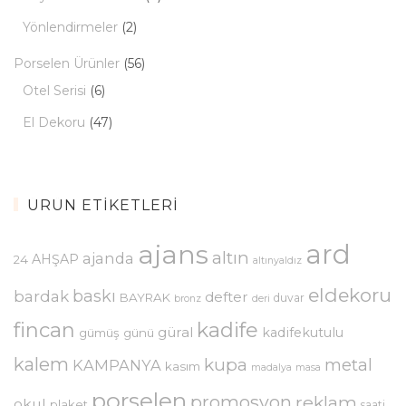
Yönlendirmeler
(2)
Porselen Ürünler
(56)
Otel Serisi
(6)
El Dekoru
(47)
ÜRÜN ETIKETLERI
ajans
ard
altın
ajanda
AHŞAP
24
altınyaldız
eldekoru
baskı
bardak
defter
BAYRAK
duvar
bronz
deri
kadife
fincan
güral
kadifekutulu
gümüş
günü
kalem
kupa
metal
KAMPANYA
kasım
madalya
masa
porselen
promosyon
reklam
okul
plaket
saati