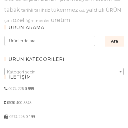
tabak
yaldızlı
tükenmez
ÜRÜN
tarihsiz
tarihli
usb
özel
üretim
çini
öğretmenler
ÜRÜN ARAMA
Ara:
Ara
ÜRÜN KATEGORILERI
Kategori seçin
İLETIŞIM
0274 226 0 999
0530 400 5543
0274 226 0 199