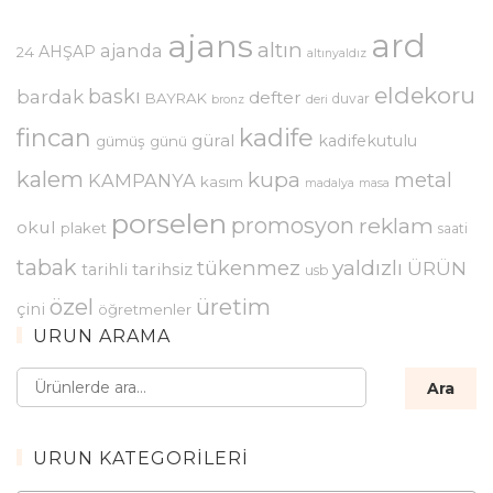
ajans
ard
altın
ajanda
AHŞAP
24
altınyaldız
eldekoru
baskı
bardak
defter
BAYRAK
duvar
bronz
deri
kadife
fincan
güral
kadifekutulu
gümüş
günü
kalem
kupa
metal
KAMPANYA
kasım
madalya
masa
porselen
promosyon
reklam
okul
plaket
saati
tabak
yaldızlı
tükenmez
ÜRÜN
tarihsiz
tarihli
usb
özel
üretim
çini
öğretmenler
ÜRÜN ARAMA
Ara:
Ara
ÜRÜN KATEGORILERI