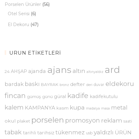
Porselen Ürünler
(56)
Otel Serisi
(6)
El Dekoru
(47)
ÜRÜN ETIKETLERI
ajans
ard
altın
ajanda
AHŞAP
24
altınyaldız
eldekoru
baskı
bardak
defter
BAYRAK
duvar
bronz
deri
kadife
fincan
güral
kadifekutulu
gümüş
günü
kalem
kupa
metal
KAMPANYA
kasım
madalya
masa
porselen
promosyon
reklam
okul
plaket
saati
tabak
yaldızlı
tükenmez
ÜRÜN
tarihsiz
tarihli
usb