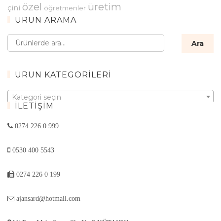
özel
üretim
çini
öğretmenler
ÜRÜN ARAMA
Ara:
Ara
ÜRÜN KATEGORILERI
Kategori seçin
İLETIŞIM
0274 226 0 999
0530 400 5543
0274 226 0 199
ajansard@hotmail.com