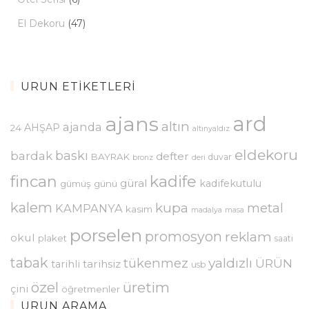
El Dekoru
(47)
ÜRÜN ETIKETLERI
ajans
ard
altın
ajanda
AHŞAP
24
altınyaldız
eldekoru
baskı
bardak
defter
BAYRAK
duvar
bronz
deri
kadife
fincan
güral
kadifekutulu
gümüş
günü
kalem
kupa
metal
KAMPANYA
kasım
madalya
masa
porselen
promosyon
reklam
okul
plaket
saati
tabak
yaldızlı
tükenmez
ÜRÜN
tarihsiz
tarihli
usb
özel
üretim
çini
öğretmenler
ÜRÜN ARAMA