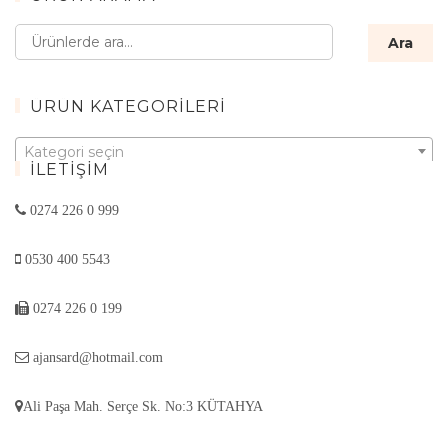
Ara:
Ara
ÜRÜN KATEGORILERI
Kategori seçin
İLETIŞIM
0274 226 0 999
0530 400 5543
0274 226 0 199
ajansard@hotmail.com
Ali Paşa Mah. Serçe Sk. No:3 KÜTAHYA