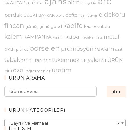
ajans
ard
altın
ajanda
AHŞAP
24
altınyaldız
eldekoru
baskı
bardak
defter
BAYRAK
duvar
bronz
deri
kadife
fincan
güral
kadifekutulu
gümüş
günü
kalem
kupa
metal
KAMPANYA
kasım
madalya
masa
porselen
promosyon
reklam
okul
plaket
saati
tabak
yaldızlı
tükenmez
ÜRÜN
tarihsiz
tarihli
usb
özel
üretim
çini
öğretmenler
ÜRÜN ARAMA
Ara:
Ara
ÜRÜN KATEGORILERI
Bayrak ve Flamalar
×
İLETIŞIM